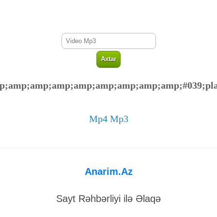
amp;amp;amp;amp;amp;amp;amp;amp;amp;#039;pla
Mp4 Mp3
Anarim.Az
Sayt Rəhbərliyi ilə Əlaqə