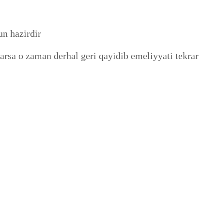
n hazirdir
rsa o zaman derhal geri qayidib emeliyyati tekrar